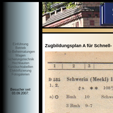
Einführung
Zugbildungsplan A für Schnell-
Betrieb
Tfz-Beheimatungen
Wagen
Sicherungstechnik
Hochbauten
Kursbuchtabellen
Elektrifizierung
Fotogalerien
Besucher seit
03.09.2007: